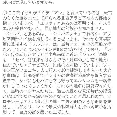
確かに実現していますから。
② ここでイザヤが「ミディアン」と言っているのは、最古
のらくだ遊牧民として知られる北西アラビア地方の部族を
指していますが、「エファ」とあるのは不明です。イスラ
エルと接触のあった、同じ地方の部族かも知れません。
「シェバ」とあるのは、「シェバの女王」で有名な、アラ
ビア南部の民族を指していると思います。それから答唱詩
篇に登場する「タルシス」は、当時フェニキアの商船が行
き来していた今のスペイン南部の地方を指しており、「シ
バ」は今話したアラビア半島南端に近い「シェバ」の地
を、「セバ」は紅海をはさんでその対岸の少し南の地方に
住んでいたエチオピアの一民族の地を指しています。ソロ
モン王がフェニキア人に頼んで10隻建造してもらった大き
な商船は、紅海を経てアフリカの東海岸の産物を輸入する
途中で、シバにもセバにも立ち寄ってエルサレムを一層豊
かにしていたでしょうから、これらの地名は詩篇72を介し
て、当時のユダヤ人たちに、過去の豊かな繁栄時代の記憶
と結ばれてなじみ深いものとなっていたと思われます。ソ
ロモン王はアカバ湾北西の地帯で鉄と銅の大きな鉱脈を発
見し、古代オリエントで最大の製錬能力を持つ溶鉱炉を活
用して、巨万の富を築いた王でした。