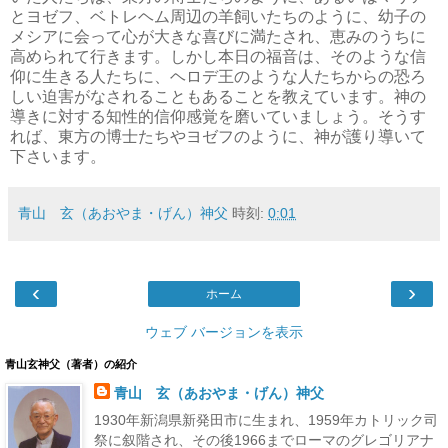
とヨゼフ、ベトレヘム周辺の羊飼いたちのように、幼子の
メシアに会って心が大きな喜びに満たされ、恵みのうちに
高められて行きます。しかし本日の福音は、そのような信
仰に生きる人たちに、ヘロデ王のような人たちからの恐ろ
しい迫害がなされることもあることを教えています。神の
導きに対する知性的信仰感覚を磨いていましょう。そうす
れば、東方の博士たちやヨゼフのように、神が護り導いて
下さいます。
青山 玄（あおやま・げん）神父
時刻:
0:01
‹
›
ホーム
ウェブ バージョンを表示
青山玄神父（著者）の紹介
青山 玄（あおやま・げん）神父
1930年新潟県新発田市に生まれ、1959年カトリック司
祭に叙階され、その後1966までローマのグレゴリアナ