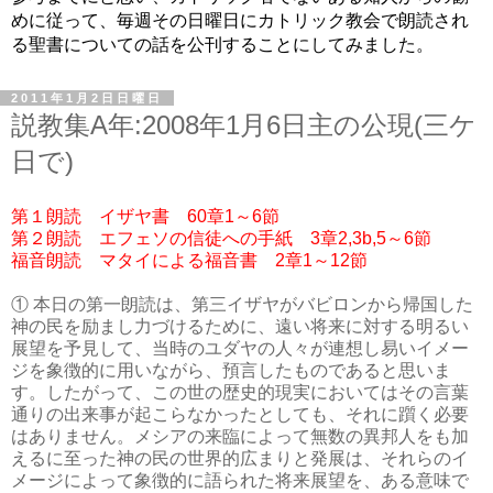
めに従って、毎週その日曜日にカトリック教会で朗読され
る聖書についての話を公刊することにしてみました。
2011年1月2日日曜日
説教集A年:2008年1月6日主の公現(三ケ
日で)
第１朗読 イザヤ書 60章1～6節
第２朗読 エフェソの信徒への手紙 3章2,3b,5～6節
福音朗読 マタイによる福音書 2章1～12節
① 本日の第一朗読は、第三イザヤがバビロンから帰国した
神の民を励まし力づけるために、遠い将来に対する明るい
展望を予見して、当時のユダヤの人々が連想し易いイメー
ジを象徴的に用いながら、預言したものであると思いま
す。したがって、この世の歴史的現実においてはその言葉
通りの出来事が起こらなかったとしても、それに躓く必要
はありません。メシアの来臨によって無数の異邦人をも加
えるに至った神の民の世界的広まりと発展は、それらのイ
メージによって象徴的に語られた将来展望を、ある意味で