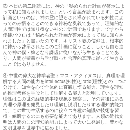
③ 本日の第二朗読には、神の「秘められた計画が啓示によ
って私に知らされました」という言葉が読まれます。この
計画というのは、神の霊に照らされ導かれている知性によ
ってのみ悟ることのできる神秘な奥義であって、理知的な
人間理性では知り得ない神のご計画であります。ですから
使徒パウロは「秘められた計画が啓示によって私に知らさ
れました」と書いたのです。キリスト教の信仰は、根本的
に神から啓示されたこのご計画に従うこと、しかも自ら進
んで神の僕・婢となり謙虚に従いながら生きることであ
り、人間が聖書から学び取った合理的真理に従って生きる
ことではありません。
④ 中世の偉大な神学者聖トマス・アクィヌスは、真理を理
解する人間の能力をintellectus(知性)とratio(理性)との二つに
分けて、知性を心で全体的に直観し悟る能力、理性を理知
的推理考察を手段として理解する能力と説明しています。
理性はこの世の経験的事物現象を観察し、その背後にある
真理や原理を発見したり理解し説明したりする理知的能力
で、この世で生活するのに役立つ各種の知識や技術を習
得・練磨するのにも必要な能力であります。人類の近代文
明は人間のこの理知的能力によって大いに発展し、豊かな
文明世界を世界中に広めました。