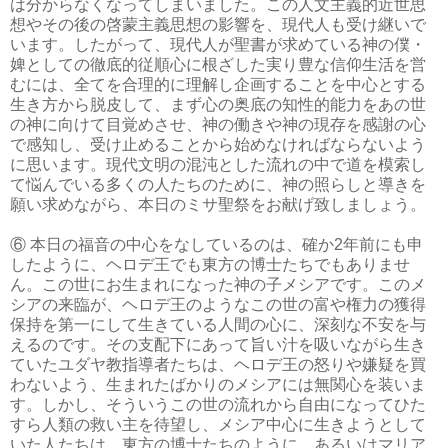
は分からなくなってしまいました。この人文主義的近世思
想やその後の啓蒙主義思想の影響を、現代人も受け継いで
います。したがって、現代人が聖書が求めている神の僕・
婢としての徹底的従順心に根ざした実り豊な信仰生活を営
むには、全てを合理的に理解し企画することを中心とする
生き方から脱皮して、まず心の奥底の知性的能力をあの世
の神に向けて目覚めさせ、神の働きや神の現存を感謝の心
で感知し、受け止めることから始めなければならないよう
に思います。現代文明の混沌とした流れの中で道を模索し
て悩んでいる多くの人たちのために、神の照らしと導きを
願い求めながら、本日のミサ聖祭をお献げ致しましょう。
⑥ 本日の福音の中心をなしているのは、確か2年前にも申
したように、ヘロデ王でも東方の博士たちでもありませ
ん。この世にお生まれになった神の子メシアです。このメ
シアの来臨が、ヘロデ王のようなこの世の富や権力の獲得
保持を第一にして生きている人間の心に、深刻な不安を与
えるのです。その支配下にあって旨い汁を吸いながら生き
ていたユダヤ教指導者たちは、ヘロデ王の怒りや嫌疑を買
わないよう、生まれたばかりのメシアには無関心を装いま
す。しかし、そういうこの世の流れから自由になってひた
すら人類の救い主を待望し、メシア中心に生きようとして
いた人たちは、東方の博士たちのように、あるいはマリア