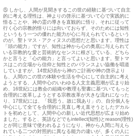
⑤ しかし、人間が見聞きするこの世の経験に基づいて自主
的に考える理性は、神よりの啓示に基づいて心で実践的に
悟ることや、神の霊の導きを直観的に悟り、それに従って
行く心の宗教的悟りには向いておらず、そのためには知性
というもう一つの優れた能力が心に与えられているという
のが、聖トマス・アクィヌスの思想だと思います。理性は
「頭の能力」ですが、知性は神から心の奥底に与えられて
いる宗教的な愛と芸術的なセンスに根ざしている、どちら
かと言うと「心の能力」と言ってよいと思います。聖トマ
スはこの立場から信仰と知性とのバランスよい協働を唱道
していますが、14世紀頃から神のご計画や神の啓示より
も、人間のこの世の体験や生活を中心にして自主的に考え
ようとする、人間中心のいわゆる人文主義思潮が広まり始
め、16世紀には教会の組織や教理も聖書に基づいてもっと
合理的に改革しようとする宗教改革が大きな流れになった
り、17世紀には、「我思う。故に我あり」の、自分個人を
中心にして全てを合理的に見直し考え直そうとしたデカル
トを初めとして、人間中心の新しい近代思想が広まり始め
ました。すると、英語などでもintellect(知性)とreason(理性)
とが同じ意味で使われるようになり、神から人間に与えら
れている二つの対照的に異なる能力の違いが、多くの人に